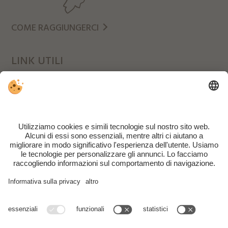
COME RAGGIUNGERCI
LINK UTILI
Meteo
Rifugio Pian di Cengia
Scuola di Alpinismo Tre Cime
Part. IVA IT03039230218 | CIN: IT021092B45PWHR6GR |
Note