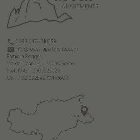
0039 0474 710258
local_phone
info@rocca-apartments.com
mail
Famiglia Rogger
Via del Tennis 4, I-39030 Sesto
Part. IVA: IT03039230218
CIN: IT021092B45PWHR6GR